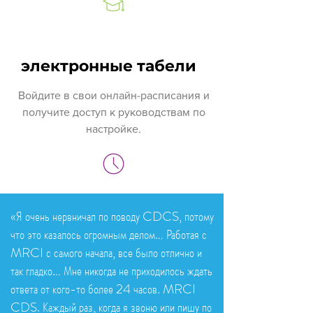
электронные табели
Войдите в свои онлайн-расписания и
получите доступ к руководствам по
настройке.
«Я очень нервничал по поводу CDCS, потому
что это казалось огромным делом… Работая с
MRCI с самого начала, все было отлично и
так гладко…
Мне никогда не приходилось ждать
ответа от кого-то более 24 часов. MRCI
CDS. Каждый раз, когда я звоню или пишу по